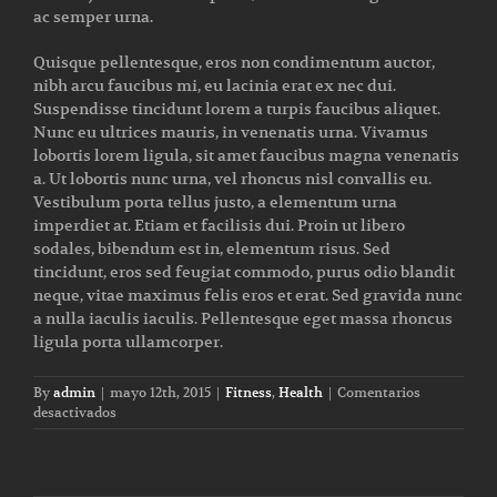
ac semper urna.
Quisque pellentesque, eros non condimentum auctor,
nibh arcu faucibus mi, eu lacinia erat ex nec dui.
Suspendisse tincidunt lorem a turpis faucibus aliquet.
Nunc eu ultrices mauris, in venenatis urna. Vivamus
lobortis lorem ligula, sit amet faucibus magna venenatis
a. Ut lobortis nunc urna, vel rhoncus nisl convallis eu.
Vestibulum porta tellus justo, a elementum urna
imperdiet at. Etiam et facilisis dui. Proin ut libero
sodales, bibendum est in, elementum risus. Sed
tincidunt, eros sed feugiat commodo, purus odio blandit
neque, vitae maximus felis eros et erat. Sed gravida nunc
a nulla iaculis iaculis. Pellentesque eget massa rhoncus
ligula porta ullamcorper.
By
admin
|
mayo 12th, 2015
|
Fitness
,
Health
|
Comentarios
en
desactivados
Train
with
free
weights