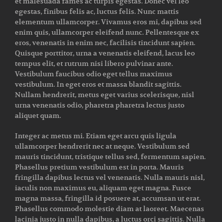
et malesuada fames ac turpis egestas. Donec vel leo
egestas, finibus felis ac, luctus felis. Nunc mattis
elementum ullamcorper. Vivamus eros mi, dapibus sed
enim quis, ullamcorper eleifend nunc. Pellentesque ex
eros, venenatis in enim nec, facilisis tincidunt sapien.
Quisque porttitor, urna a venenatis eleifend, lacus leo
tempus elit, et rutrum nisi libero pulvinar ante.
Vestibulum faucibus odio eget tellus maximus
vestibulum. In eget eros et massa blandit sagittis.
Nullam hendrerit, metus eget varius scelerisque, nisl
urna venenatis odio, pharetra pharetra lectus justo
aliquet quam.
Integer ac metus mi. Etiam eget arcu quis ligula
ullamcorper hendrerit nec at neque. Vestibulum sed
mauris tincidunt, tristique tellus sed, fermentum sapien.
Phasellus pretium vestibulum est in porta. Mauris
fringilla dapibus lectus vel venenatis. Nulla mauris nisl,
iaculis non maximus eu, aliquam eget magna. Fusce
magna massa, fringilla id posuere at, accumsan ut erat.
Phasellus commodo molestie diam at laoreet. Maecenas
lacinia justo in nulla dapibus, a luctus orci sagittis. Nulla